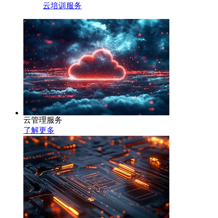
云培训服务
云管理服务
了解更多