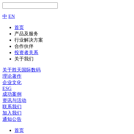
中
EN
首页
产品及服务
行业解决方案
合作伙伴
投资者关系
关于我们
关于胜天国际数码
理论著作
企业文化
ESG
成功案例
资讯与活动
联系我们
加入我们
通知公告
首页